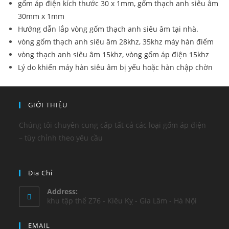
gốm áp điện kích thước 30 x 1mm, gốm thạch anh siêu âm
30mm x 1mm
Hướng dẫn lắp vòng gốm thạch anh siêu âm tại nhà.
vòng gốm thạch anh siêu âm 28khz, 35khz máy hàn điểm
vòng thạch anh siêu âm 15khz, vòng gốm áp điện 15khz
Lý do khiến máy hàn siêu âm bị yếu hoặc hàn chập chờn
GIỚI THIỆU
Chúng tôi chuyên cung cấp tất cả các loại gốm áp điện
– tùy chỉnh theo yêu cầu
Địa Chỉ
Address:
khu tập thể Z76 - Kiêu Kỵ - Gia Lâm - Hà Nội
EMAIL