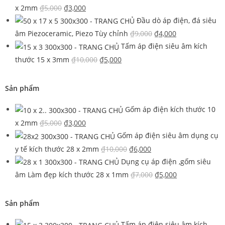
x 2mm
₫
5,000
₫
3,000
Đầu dò áp điện, đá siêu
âm Piezoceramic, Piezo Tùy chỉnh
₫
9,000
₫
4,000
Tấm áp điện siêu âm kích
thước 15 x 3mm
₫
10,000
₫
5,000
Sản phẩm
Gốm áp điện kích thước 10
x 2mm
₫
5,000
₫
3,000
Gốm áp điện siêu âm dụng cụ
y tế kích thước 28 x 2mm
₫
10,000
₫
6,000
Dụng cụ áp điện ,gốm siêu
âm Làm đẹp kích thước 28 x 1mm
₫
7,000
₫
5,000
Sản phẩm
Tấm áp điện siêu âm kích