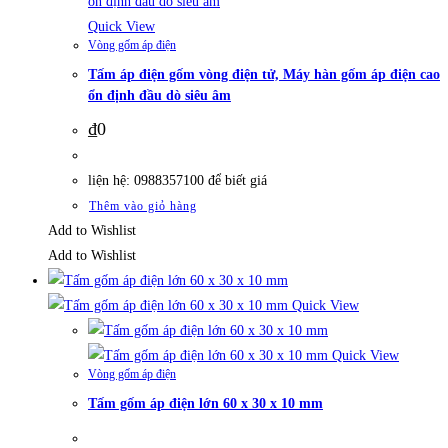
Quick View
Vòng gốm áp điện
Tấm áp điện gốm vòng điện tử, Máy hàn gốm áp điện cao
ổn định đầu dò siêu âm
₫
0
liện hệ: 0988357100 để biết giá
Thêm vào giỏ hàng
Add to Wishlist
Add to Wishlist
Quick View
Quick View
Vòng gốm áp điện
Tấm gốm áp điện lớn 60 x 30 x 10 mm