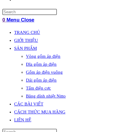
website
Press
search
Escape
0
Menu
Close
to
TRANG CHỦ
close
GIỚI THIỆU
the
SẢN PHẨM
search
panel.
Vòng gốm áp điện
Đĩa gốm áp điện
Gốm áp điện vuông
Dải gốm áp điện
Tấm điện cực
Băng dính nhiệt Nitto
CÁC BÀI VIẾT
CÁCH THỨC MUA HÀNG
LIÊN HỆ
Search