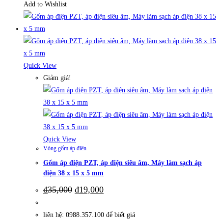
Add to Wishlist
Quick View
Giảm giá!
Quick View
Vòng gốm áp điện
Gốm áp điện PZT, áp điện siêu âm, Máy làm sạch áp
điện 38 x 15 x 5 mm
Giá
Giá
₫
35,000
₫
19,000
gốc
hiện
là:
tại
₫35,000.
là:
liên hệ: 0988.357.100 để biết giá