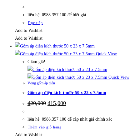
liên hệ: 0988.357.100 để biết giá
Đọc tiếp
Add to Wishlist
Add to Wishlist
Quick View
Giảm giá!
Quick View
Vòng gốm áp điện
Gốm áp điện kích thước 50 x 23 x 7.5mm
Giá
Giá
₫
20,000
₫
15,000
gốc
hiện
là:
tại
₫20,000.
là:
liên hệ: 0988.357.100 để cập nhật giá chính xác
₫15,000.
Thêm vào giỏ hàng
Add to Wishlist