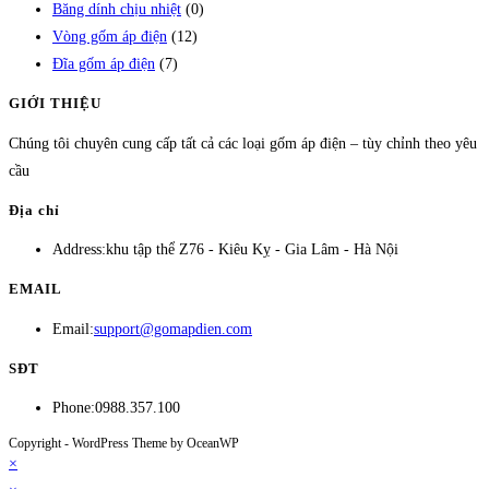
Băng dính chịu nhiệt
(0)
Vòng gốm áp điện
(12)
Đĩa gốm áp điện
(7)
GIỚI THIỆU
Chúng tôi chuyên cung cấp tất cả các loại gốm áp điện – tùy chỉnh theo yêu
cầu
Địa chỉ
Address:
khu tập thể Z76 - Kiêu Kỵ - Gia Lâm - Hà Nội
EMAIL
Opens
Email:
support@gomapdien.com
in
SĐT
your
Phone:
0988.357.100
application
Copyright - WordPress Theme by OceanWP
×