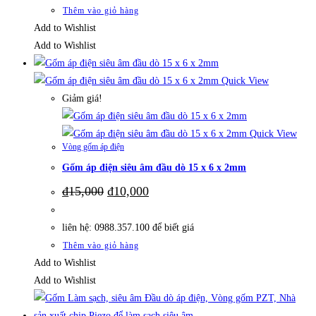
₫19,000.
Thêm vào giỏ hàng
Add to Wishlist
Add to Wishlist
Quick View
Giảm giá!
Quick View
Vòng gốm áp điện
Gốm áp điện siêu âm đầu dò 15 x 6 x 2mm
Giá
Giá
₫
15,000
₫
10,000
gốc
hiện
là:
tại
₫15,000.
là:
liên hệ: 0988.357.100 để biết giá
₫10,000.
Thêm vào giỏ hàng
Add to Wishlist
Add to Wishlist