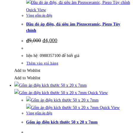
Quick View
Vòng gốm áp điện
Đầu dò áp điện, đá siêu âm Piezoceramic, Piezo Tùy
chỉnh
Giá
Giá
₫
9,000
₫
4,000
gốc
hiện
là:
tại
₫9,000.
là:
liện hệ: 0988357100 để biết giá
₫4,000.
Thêm vào giỏ hàng
Add to Wishlist
Add to Wishlist
Quick View
Quick View
Vòng gốm áp điện
Gốm áp điện kích thước 50 x 20 x 7mm