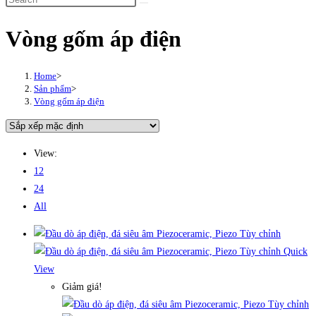
this
Vòng gốm áp điện
website
Home
>
Sản phẩm
>
Vòng gốm áp điện
View:
12
24
All
Quick
View
Giảm giá!