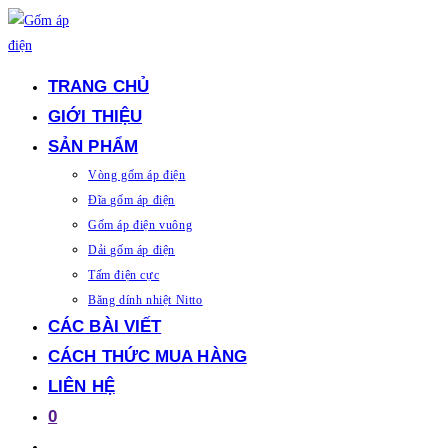
Skip
to
content
TRANG CHỦ
GIỚI THIỆU
SẢN PHẨM
Vòng gốm áp điện
Đĩa gốm áp điện
Gốm áp điện vuông
Dải gốm áp điện
Tấm điện cực
Băng dính nhiệt Nitto
CÁC BÀI VIẾT
CÁCH THỨC MUA HÀNG
LIÊN HỆ
0
Toggle